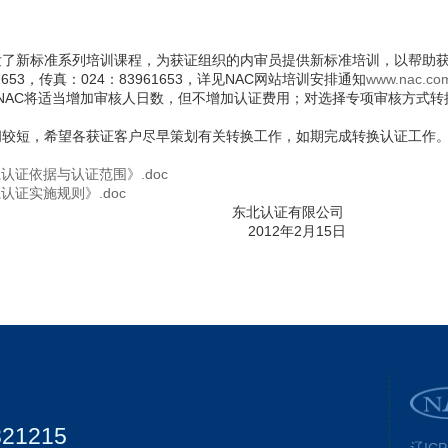
发了新标准系列培训课程，为获证组织的内审员提供新标准培训，以帮助
653，传真：024：83961653，详见NAC网站培训安排通知
www.nac.co
NAC将适当增加审核人日数，但不增加认证费用；对选择专项审核方式转
间较短，希望各获证客户尽早策划有关转换工作，如期完成转换认证工作
认证依据与认证范围》.doc
认证实施规则》.doc
东北认证有限公司
2012
年2月15日
821215