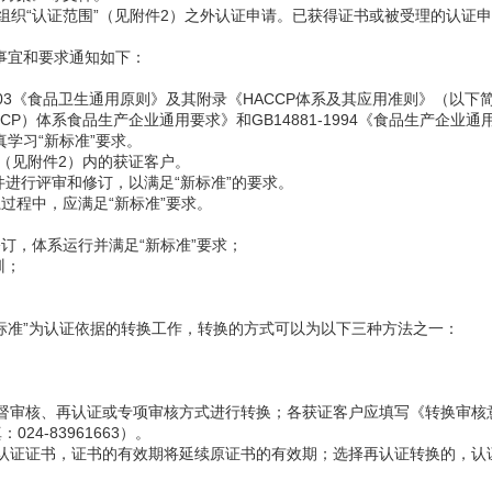
各获证组织“认证范围”（见附件2）之外认证申请。已获得证书或被受理的认证
”事宜和要求通知如下：
v.4-2003《食品卫生通用原则》及其附录《HACCP体系及其应用准则》（
HACCP）体系食品生产企业通用要求》和GB14881-1994《食品生产企
真学习
“新标准”要求。
”（见附件2）内的获证客户。
进行评审和修订，以满足“新标准”的要求。
过程中，应满足“新标准”要求。
修订，体系运行并满足“新标准”要求；
训；
标准”为认证依据
的转换工作，转换的方式可以为以下三种方法之一：
督审核、再认证或专项审核方式进行转换；各获证客户应填写《转换审核
24-83961663）。
认证证书，证书的有效期将延续原证书的有效期；选择再认证转换的，认