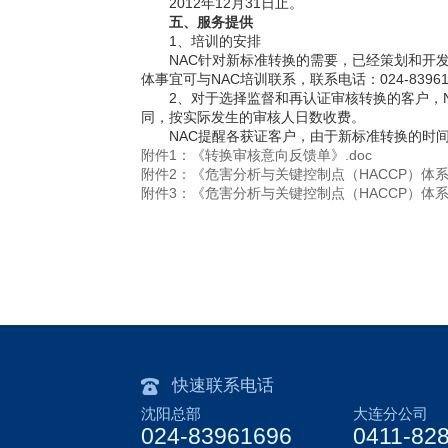
2012
年12月31日
止。
五、服务提供
1
、培训的安排
NAC
针对新标准转换的需要，已经策划和开
体事宜可与NAC培训联系，联系电话：024-83961
2
、对于选择监督和再认证审核转换的客户，
同，按实际发生的审核人日数收费。
NAC
提醒各获证客户，由于新标准转换的时
附件1：《转换审核意向反馈单》.doc
附件2：《危害分析与关键控制点（HACCP）体系
附件3：《危害分析与关键控制点（HACCP）体系
快速联系电话
沈阳总部
大连分公司
024-83961696
0411-82