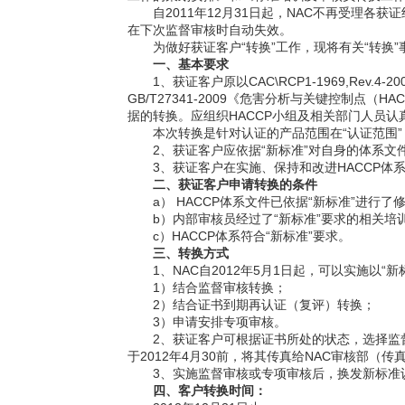
自2011年12月31日起，NAC不再受理
在下次监督审核时自动失效。
为做好获证客户“转换”工作，现将有关“转换
一、
基本要求
1
、
获证客户原以CAC\RCP1-1969,Re
GB/T27341-2009《危害分析与关键控制点（
据的转换。
应组织HACCP小组及相关部门人员认
本次转换是针对认证的产品范围在“认证范围
2
、获证客户应依据
“新标准”
对自身的体系文件
3
、获证客户在实施、保持和改进HACCP体系
二、获证客户申请转换的条件
a
） HACCP体系文件已依据“新标准”进行了
b
）内部审核员经过了“新标准”要求的相关培
c
）HACCP体系
符合
“新标准”
要求。
三、转换方式
1
、NAC自2012年5月1日起，可以实施以
“新
1
）结合监督审核转换；
2
）结合证书到期再认证（复评）转换；
3
）申请安排专项审核。
2
、获证客户可根据证书所处的状态，选择监
于2012年4月30前，将其传真给NAC审核部（传真：0
3
、实施监督审核或专项审核后，换发新标准
四、客户转换时间：