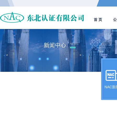
首 页
公
NAC新