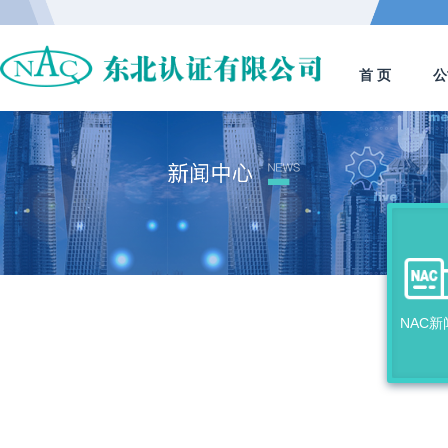
首 页
公
NAC新